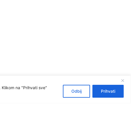
 Klikom na "Prihvati sve"
Odbij
Prihvati
rtualna šetnja školom
Virtualna šetnja 360°
Pogledajte školu, naše prostore i učionice.