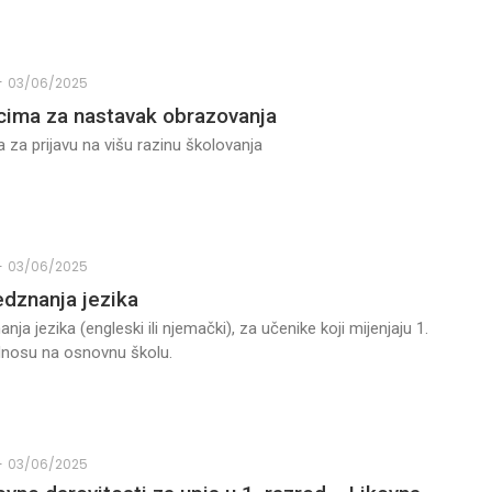
-
03/06/2025
cima za nastavak obrazovanja
 za prijavu na višu razinu školovanja
-
03/06/2025
edznanja jezika
nja jezika (engleski ili njemački), za učenike koji mijenjaju 1.
odnosu na osnovnu školu.
-
03/06/2025