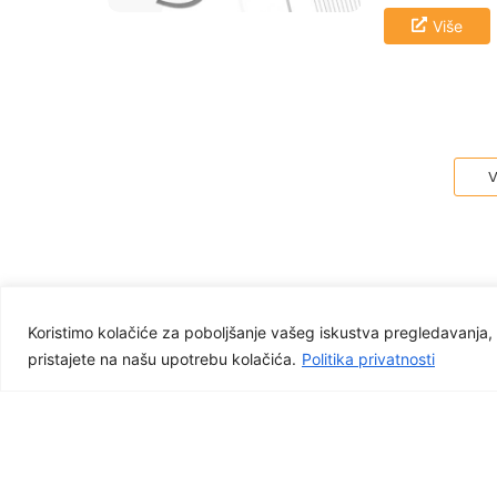
Više
V
Koristimo kolačiće za poboljšanje vašeg iskustva pregledavanja, p
pristajete na našu upotrebu kolačića.
Politika privatnosti
Facebook
Graditeljska škola Čakovec
Važnije poveznice
e-dnevnik za nastavnike