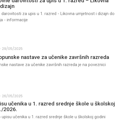
ovne darovitosti za upis u 1. razred – Likovna
dizajn
 darovitosti za upis u 1. razred - Likovna umjetnost i dizajn do
a - informacije
-
29/05/2025
punske nastave za učenike završnih razreda
ske nastave za učenike završnih razreda je na poveznici
-
26/05/2025
isu učenika u 1. razred srednje škole u školskoj
./2026.
 upisu učenika u 1. razred srednje škole u školskoj godini