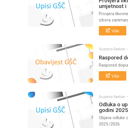
Provjera lik
umjetnost i 
Provjera likovne
izbora zanimanj
Više
Suzana Šestan
Raspored do
Raspored dopun
Više
Suzana Šestan
Odluka o up
godini 2025
Objava odluke o
2025./2026.