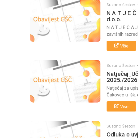
Suzana Šestan
N A T J E Č 
d.o.o.
N A T J E Č A J
završnih razred
Više
Suzana Šestan
Natječaj_Uč
2025./2026
Natječaj za upi
Čakovec u šk. 
Više
Suzana Šestan
Odluka o uv