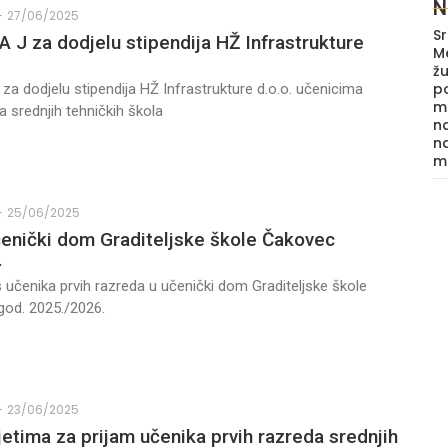
N
-
27/06/2025
Sr
A J za dodjelu stipendija HŽ Infrastrukture
M
žu
p
 za dodjelu stipendija HŽ Infrastrukture d.o.o. učenicima
m
a srednjih tehničkih škola
na
n
m
-
25/06/2025
enički dom Graditeljske škole Čakovec
.
s učenika prvih razreda u učenički dom Graditeljske škole
god. 2025./2026.
-
23/06/2025
jetima za prijam učenika prvih razreda srednjih