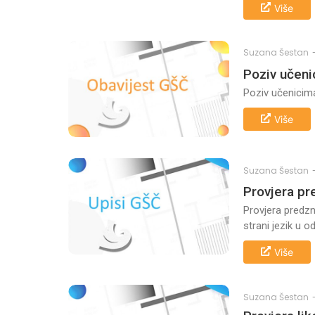
Više
Suzana Šestan
Poziv učeni
Poziv učenicima
Više
Suzana Šestan
Provjera pr
Provjera predzna
strani jezik u 
Više
Suzana Šestan