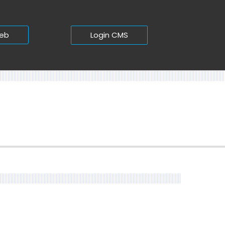
Login CMS
web