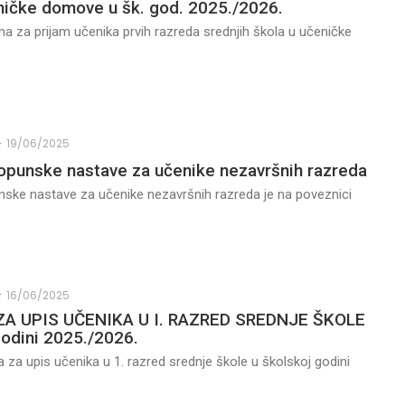
ničke domove u šk. god. 2025./2026.
ma za prijam učenika prvih razreda srednjih škola u učeničke
-
19/06/2025
punske nastave za učenike nezavršnih razreda
ske nastave za učenike nezavršnih razreda je na poveznici
-
16/06/2025
A UPIS UČENIKA U I. RAZRED SREDNJE ŠKOLE
godini 2025./2026.
a za upis učenika u 1. razred srednje škole u školskoj godini