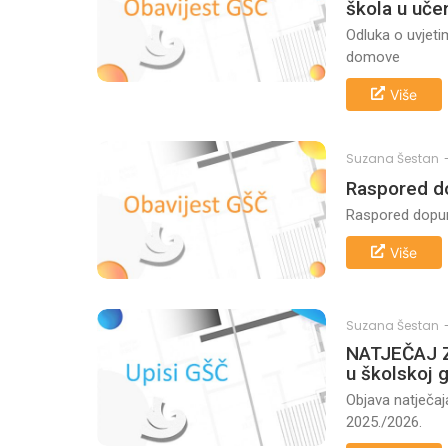
škola u uče
Odluka o uvjeti
domove
Više
Suzana Šestan
Raspored do
Raspored dopun
Više
Suzana Šestan
NATJEČAJ Z
u školskoj 
Objava natječaj
2025./2026.