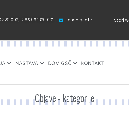
 329 002, +385 95 1329 001
gsc@gsc.hr
Stari 
JA
NASTAVA
DOM GŠČ
KONTAKT
Objave - kategorije