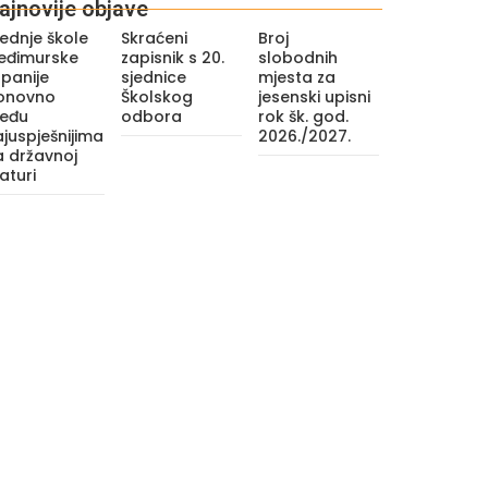
ajnovije objave
ednje škole
Skraćeni
Broj
eđimurske
zapisnik s 20.
slobodnih
panije
sjednice
mjesta za
onovno
Školskog
jesenski upisni
eđu
odbora
rok šk. god.
juspješnijima
2026./2027.
a državnoj
aturi