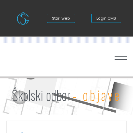
Stari web
Login CMS
Školski odbor
- objave