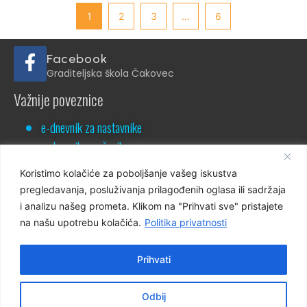
1
2
3
…
6
Facebook
Graditeljska škola Čakovec
Važnije poveznice
e-dnevnik za nastavnike
e-dnevnik za učenike
NCVVO
Koristimo kolačiće za poboljšanje vašeg iskustva
pregledavanja, posluživanja prilagođenih oglasa ili sadržaja
i analizu našeg prometa. Klikom na "Prihvati sve" pristajete
na našu upotrebu kolačića.
Politika privatnosti
Virtualna šetnja školom
Prihvati
Virtualna šetnja 360°
Odbij