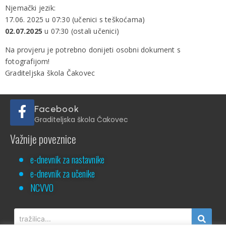
Njemački jezik:
17.06. 2025 u 07:30 (učenici s teškoćama)
02.07.2025
u
07:30 (ostali učenici)
Na provjeru je potrebno donijeti osobni dokument s
fotografijom!
Graditeljska škola Čakovec
Facebook
Graditeljska škola Čakovec
Važnije poveznice
e-dnevnik za nastavnike
e-dnevnik za učenike
NCVVO