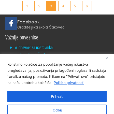
1
2
3
4
5
6
Facebook
Graditeljska škola Čakovec
Važnije poveznice
e-dnevnik za nastavnike
e-dnevnik za učenike
NCVVO
Koristimo kolačiće za poboljšanje vašeg iskustva
pregledavanja, posluživanja prilagođenih oglasa ili sadržaja
i analizu našeg prometa. Klikom na "Prihvati sve" pristajete
na našu upotrebu kolačića.
Politika privatnosti
Virtualna šetnja školom
Prihvati
Virtualna šetnja 360°
Odbij