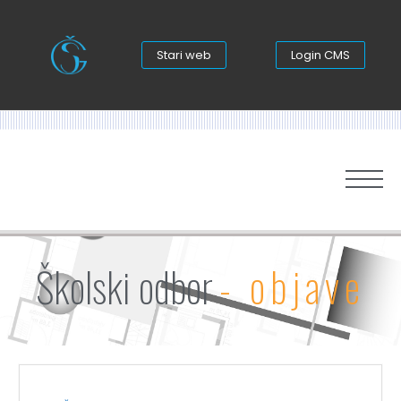
Stari web
Login CMS
Školski odbor
- objave