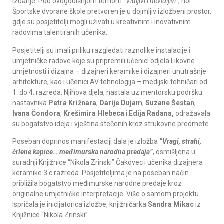
izdanje. Pod ovogodišnjom temom
“Vidljivi i nevidljivi”
, hol
Športske dvorane škole pretvoren je u dojmljiv izložbeni prostor,
gdje su posjetitelji mogli uživati u kreativnim i inovativnim
radovima talentiranih učenika.
Posjetitelji su imali priliku razgledati raznolike instalacije i
umjetničke radove koje su pripremili učenici odjela Likovne
umjetnosti i dizajna – dizajneri keramike i dizajneri unutrašnje
arhitekture, kao i učenici AV tehnologija – medijski tehničari od
1. do 4. razreda. Njihova djela, nastala uz mentorsku podršku
nastavnika
Petra Križnara
,
Darije Dujam
,
Suzane Šestan
,
Ivana Čondora
,
Krešimira Hlebeca
i
Edija Radana,
odražavala
su bogatstvo ideja i vještina stečenih kroz strukovne predmete.
Poseban doprinos manifestaciji dala je izložba
“Vragi, strahi,
črlene kapice… međimurska narodna predaja”
, osmišljena u
suradnji Knjižnice “Nikola Zrinski” Čakovec i učenika dizajnera
keramike 3.c razreda. Posjetiteljima je na poseban način
približila bogatstvo međimurske narodne predaje kroz
originalne umjetničke interpretacije. Više o samom projektu
ispričala je inicijatorica izložbe, knjižničarka
Sandra Mikac
iz
Knjižnice “Nikola Zrinski”.