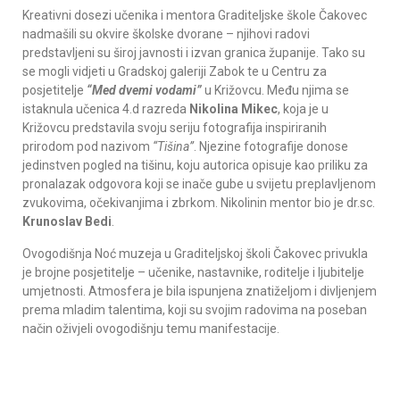
Kreativni dosezi učenika i mentora Graditeljske škole Čakovec
nadmašili su okvire školske dvorane – njihovi radovi
predstavljeni su široj javnosti i izvan granica županije. Tako su
se mogli vidjeti u Gradskoj galeriji Zabok te u Centru za
posjetitelje
“Med dvemi vodami”
u Križovcu. Među njima se
istaknula učenica 4.d razreda
Nikolina Mikec
, koja je u
Križovcu predstavila svoju seriju fotografija inspiriranih
prirodom pod nazivom
“Tišina”
. Njezine fotografije donose
jedinstven pogled na tišinu, koju autorica opisuje kao priliku za
pronalazak odgovora koji se inače gube u svijetu preplavljenom
zvukovima, očekivanjima i zbrkom. Nikolinin mentor bio je dr.sc.
Krunoslav Bedi
.
Ovogodišnja Noć muzeja u Graditeljskoj školi Čakovec privukla
je brojne posjetitelje – učenike, nastavnike, roditelje i ljubitelje
umjetnosti. Atmosfera je bila ispunjena znatiželjom i divljenjem
prema mladim talentima, koji su svojim radovima na poseban
način oživjeli ovogodišnju temu manifestacije.