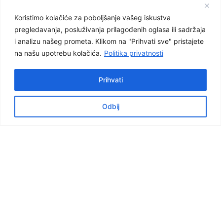
Koristimo kolačiće za poboljšanje vašeg iskustva
pregledavanja, posluživanja prilagođenih oglasa ili sadržaja
i analizu našeg prometa. Klikom na "Prihvati sve" pristajete
na našu upotrebu kolačića.
Politika privatnosti
Prihvati
Popis udžbenika za šk. god. 2026./2027.
Odbij
Facebook
Graditeljska škola Čakovec
Važnije poveznice