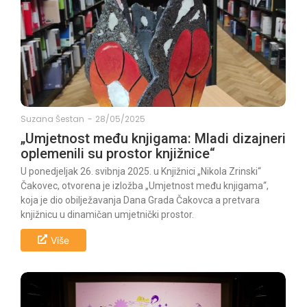
Suzana Šestan
-
28/05/2025
„Umjetnost među knjigama: Mladi dizajneri
oplemenili su prostor knjižnice“
U ponedjeljak 26. svibnja 2025. u Knjižnici „Nikola Zrinski“
Čakovec, otvorena je izložba „Umjetnost među knjigama“,
koja je dio obilježavanja Dana Grada Čakovca a pretvara
knjižnicu u dinamičan umjetnički prostor.
Više