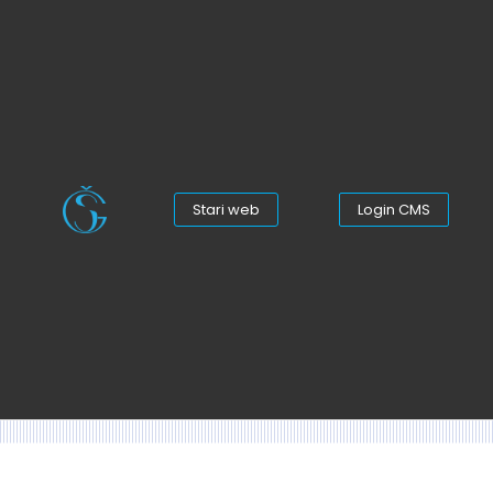
Stari web
Login CMS