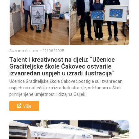
Suzana Šestan
-
12/06/2025
Talent i kreativnost na djelu: “Učenice
Graditeljske škole Čakovec ostvarile
izvanredan uspjeh u izradi ilustracija”
Učenice Graditeljske škole Čakovec postigle su izvanredan
uspjeh na natječaju za izradu ilustracije, održanom u Školi
primijenjene umjetnosti i dizajna Osijek.
Više