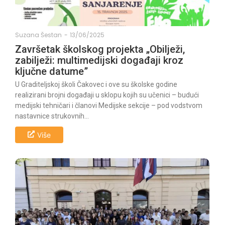
Suzana Šestan
-
13/06/2025
Završetak školskog projekta „Obilježi,
zabilježi: multimedijski događaji kroz
ključne datume”
U Graditeljskoj školi Čakovec i ove su školske godine
realizirani brojni događaji u sklopu kojih su učenici – budući
medijski tehničari i članovi Medijske sekcije – pod vodstvom
nastavnice strukovnih...
Više