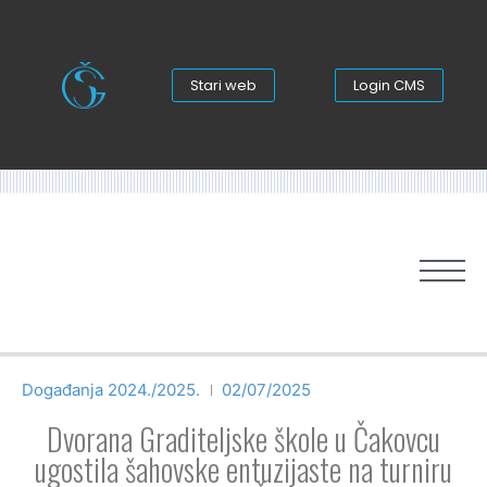
Stari web
Login CMS
Događanja 2024./2025.
02/07/2025
Dvorana Graditeljske škole u Čakovcu
ugostila šahovske entuzijaste na turniru