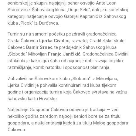
seniorskoj je skupini najsjajniji pehar osvojio Ante Leon
Starčević iz Šahovskog kluba „Dugo Selo“, dok je u kadetskoj
kategoriji natjecanje osvojio Gabrijel Kapitanić iz Šahovskog
kluba „Picok“ iz Đurđevca.
Turnir su na samom početku pozdravili gradonačelnica
Grada Čakovca
Ljerka Cividini
, ravnatelj Graditeljske škole
Čakovec
Damir Srnec
te predsjednik Šahovskog kluba
„Sloboda“ Mihovljan
Franjo Jančikić
. Gradonačelnica Cividini
istaknula je kako igra šaha od najranije dobi razvija logičko
razmišljanje, kombinatoriku i sposobnost planiranja.
Zahvalivši se Šahovskom klubu „Sloboda“ iz Mihovljana,
Ljerka Cividini je pohvalila kontinuirani rad kluba tijekom
godine i organizaciju turnira koja Čakovec svrstava na važnu
šahovsku kartu Hrvatske.
Natjecanje Gospodar Čakovca odavno je tradicija — već
nekoliko godina zaredom najbolji seniori bore se za titulu
gospodara, a najtalentiraniji kadeti za titulu Malog gospodara
Čakovca.