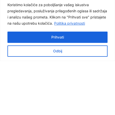
Koristimo kolačiće za poboljšanje vašeg iskustva
pregledavanja, posluživanja prilagođenih oglasa ili sadržaja
i analizu našeg prometa. Klikom na "Prihvati sve" pristajete
na našu upotrebu kolačića.
Politika privatnosti
Prihvati
Odbij
Facebook
Graditeljska škola Čakovec
Važnije poveznice
e-dnevnik za nastavnike
e-dnevnik za učenike