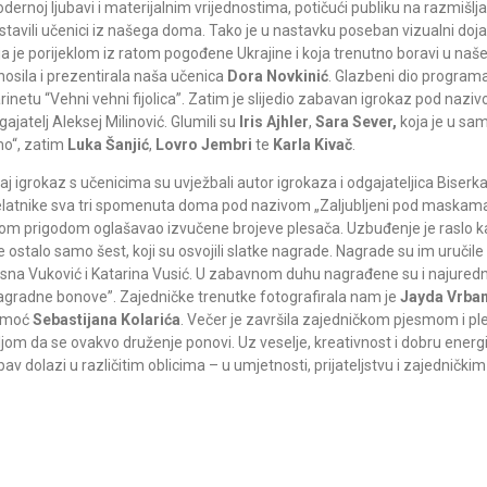
dernoj ljubavi i materijalnim vrijednostima, potičući publiku na razmišlja
stavili učenici iz našega doma. Tako je u nastavku poseban vizualni doj
ja je porijeklom iz ratom pogođene Ukrajine i koja trenutno boravi u 
 nosila i prezentirala naša učenica
Dora Novkinić
. Glazbeni dio program
arinetu “Vehni vehni fijolica”. Zatim je slijedio zabavan igrokaz pod naziv
gajatelj Aleksej Milinović. Glumili su
Iris Ajhler
,
Sara Sever,
koja je u sam
o“, zatim
Luka Šanjić
,
Lovro Jembri
te
Karla Kivač
.
aj igrokaz s učenicima su uvježbali autor igrokaza i odgajateljica Biserka
elatnike sva tri spomenuta doma pod nazivom „Zaljubljeni pod maskama“,
om prigodom oglašavao izvučene brojeve plesača. Uzbuđenje je raslo kako
je ostalo samo šest, koji su osvojili slatke nagrade. Nagrade su im uruči
sna Vuković i Katarina Vusić. U zabavnom duhu nagrađene su i najuredni
agradne bonove”. Zajedničke trenutke fotografirala nam je
Jayda Vrban
omoć
Sebastijana Kolarića
. Večer je završila zajedničkom pjesmom i ple
ljom da se ovakvo druženje ponovi. Uz veselje, kreativnost i dobru energ
ubav dolazi u različitim oblicima – u umjetnosti, prijateljstvu i zajednič