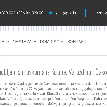
 329 002, +385 95 1329 001
gsc@gsc.hr
Stari 
JA
NASTAVA
DOM GŠČ
KONTAKT
5
jubljeni s maskama iz Kutine, Varaždina i Čak
enički dom Graditeljske škole Čakovec ponovno je zasjao u duhu ljubavi, 
skama” u četvrtak 20. veljače došli su nam učenici i odgajatelji iz učeni
diteljice programa
Karla Kivač
i
Klara Sohora
, a nakon pozdravnih riječ
taše Vrček uslijedili su prvi nastupi. Učenice iz Učeničkog doma Kutina
esama unijele poseban emotivni doživljaj u program. U igrokazu su prikazal