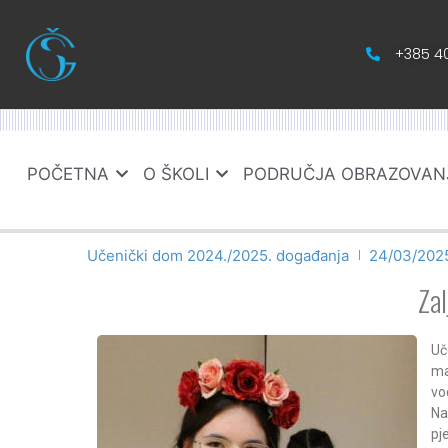
+385 40
POČETNA
O ŠKOLI
PODRUČJA OBRAZOVAN
Učenički dom 2024./2025. događanja
24/03/202
Zal
Uč
ma
vo
Na
pj