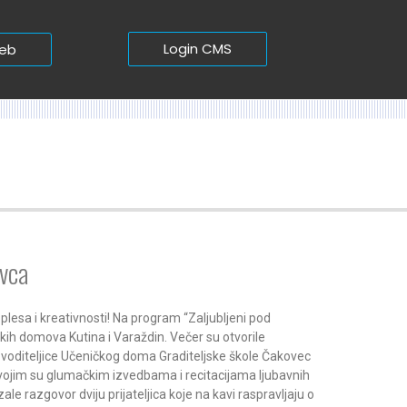
Login CMS
web
ovca
plesa i kreativnosti! Na program “Zaljubljeni pod
čkih domova Kutina i Varaždin. Večer su otvorile
i voditeljice Učeničkog doma Graditeljske škole Čakovec
 svojim su glumačkim izvedbama i recitacijama ljubavnih
e razgovor dviju prijateljica koje na kavi raspravljaju o