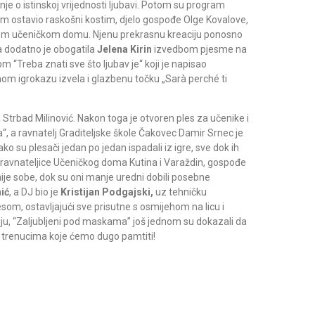
nje o istinskoj vrijednosti ljubavi. Potom su program
am ostavio raskošni kostim, djelo gospođe Olge Kovalove,
našem učeničkom domu. Njenu prekrasnu kreaciju ponosno
a dodatno je obogatila
Jelena Kirin
izvedbom pjesme na
om “Treba znati sve što ljubav je“ koji je napisao
om igrokazu izvela i glazbenu točku „Sarà perché ti
 Strbad Milinović. Nakon toga je otvoren ples za učenike i
 a ravnatelj Graditeljske škole Čakovec Damir Srnec je
 su plesači jedan po jedan ispadali iz igre, sve dok ih
le ravnateljice Učeničkog doma Kutina i Varaždin, gospođe
je sobe, dok su oni manje uredni dobili posebne
ić
, a DJ bio je
Kristijan Podgajski,
uz tehničku
som, ostavljajući sve prisutne s osmijehom na licu i
iju, “Zaljubljeni pod maskama” još jednom su dokazali da
kim trenucima koje ćemo dugo pamtiti!