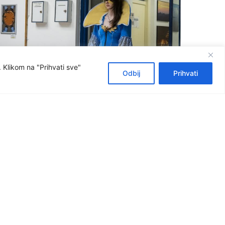
 Klikom na "Prihvati sve"
Odbij
Prihvati
rtualna šetnja školom