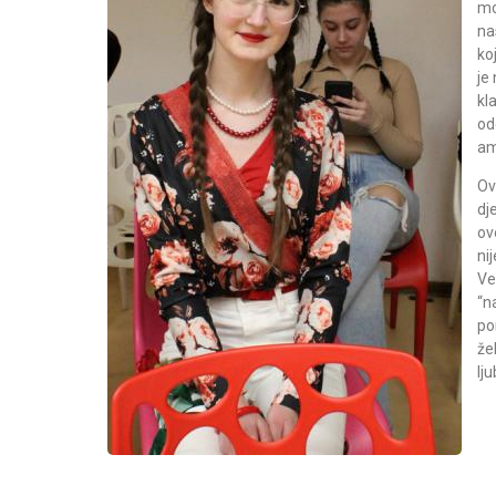
mo
na
ko
je
kl
od
am
Ov
dj
ov
ni
Ve
“n
p
že
lj