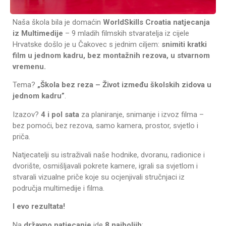
Naša škola bila je domaćin
WorldSkills Croatia natjecanja
iz Multimedije
– 9 mladih filmskih stvaratelja iz cijele
Hrvatske došlo je u Čakovec s jednim ciljem:
snimiti kratki
film u jednom kadru, bez montažnih rezova, u stvarnom
vremenu.
Tema?
„Škola bez reza – Život između školskih zidova u
jednom kadru”
.
Izazov?
4 i pol sata
za planiranje, snimanje i izvoz filma –
bez pomoći, bez rezova, samo kamera, prostor, svjetlo i
priča.
Natjecatelji su istraživali naše hodnike, dvoranu, radionice i
dvorište, osmišljavali pokrete kamere, igrali sa svjetlom i
stvarali vizualne priče koje su ocjenjivali stručnjaci iz
područja multimedije i filma.
I evo rezultata!
Na
državno natjecanje
ide
8 najboljih
: