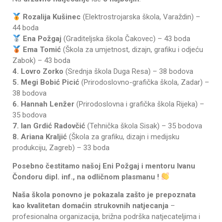
Rozalija Kušinec
(Elektrostrojarska škola, Varaždin) –
44 boda
Ena Požgaj
(Graditeljska škola Čakovec) – 43 boda
Ema Tomić
(Škola za umjetnost, dizajn, grafiku i odjeću
Zabok) – 43 boda
4. Lovro Zorko
(Srednja škola Duga Resa) – 38 bodova
5. Megi Bobić Picić
(Prirodoslovno-grafička škola, Zadar) –
38 bodova
6. Hannah Lenžer
(Prirodoslovna i grafička škola Rijeka) –
35 bodova
7. Ian Grdić Radovčić
(Tehnička škola Sisak) – 35 bodova
8. Ariana Kraljić
(Škola za grafiku, dizajn i medijsku
produkciju, Zagreb) – 33 boda
Posebno čestitamo našoj Eni Požgaj i
mentoru Ivanu
Čondoru dipl. inf.,
na odličnom plasmanu !
Naša škola ponovno je pokazala zašto je prepoznata
kao kvalitetan domaćin strukovnih natjecanja
–
profesionalna organizacija, brižna podrška natjecateljima i