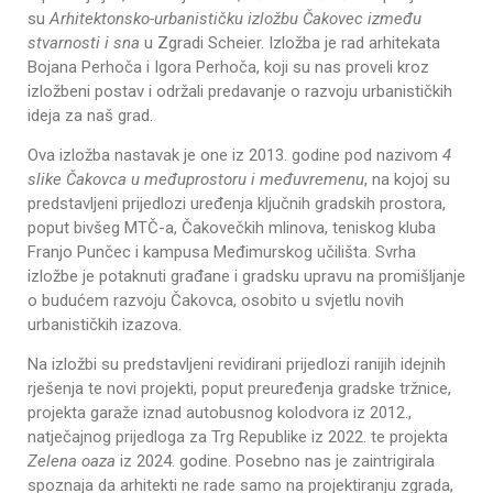
su
Arhitektonsko-urbanističku izložbu Čakovec između
stvarnosti i sna
u Zgradi Scheier. Izložba je rad arhitekata
Bojana Perhoča i Igora Perhoča, koji su nas proveli kroz
izložbeni postav i održali predavanje o razvoju urbanističkih
ideja za naš grad.
Ova izložba nastavak je one iz 2013. godine pod nazivom
4
slike Čakovca u međuprostoru i međuvremenu
, na kojoj su
predstavljeni prijedlozi uređenja ključnih gradskih prostora,
poput bivšeg MTČ-a, Čakovečkih mlinova, teniskog kluba
Franjo Punčec i kampusa Međimurskog učilišta. Svrha
izložbe je potaknuti građane i gradsku upravu na promišljanje
o budućem razvoju Čakovca, osobito u svjetlu novih
urbanističkih izazova.
Na izložbi su predstavljeni revidirani prijedlozi ranijih idejnih
rješenja te novi projekti, poput preuređenja gradske tržnice,
projekta garaže iznad autobusnog kolodvora iz 2012.,
natječajnog prijedloga za Trg Republike iz 2022. te projekta
Zelena oaza
iz 2024. godine. Posebno nas je zaintrigirala
spoznaja da arhitekti ne rade samo na projektiranju zgrada,