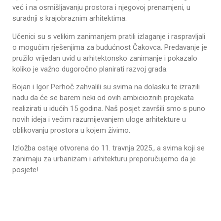
već i na osmišljavanju prostora i njegovoj prenamjeni, u
suradnji s krajobraznim arhitektima.
Učenici su s velikim zanimanjem pratili izlaganje i raspravljali
o mogućim rješenjima za budućnost Čakovca. Predavanje je
pružilo vrijedan uvid u arhitektonsko zanimanje i pokazalo
koliko je važno dugoročno planirati razvoj grada.
Bojan i Igor Perhoč zahvalili su svima na dolasku te izrazili
nadu da će se barem neki od ovih ambicioznih projekata
realizirati u idućih 15 godina. Naš posjet završili smo s puno
novih ideja i većim razumijevanjem uloge arhitekture u
oblikovanju prostora u kojem živimo.
Izložba ostaje otvorena do 11. travnja 2025., a svima koji se
zanimaju za urbanizam i arhitekturu preporučujemo da je
posjete!