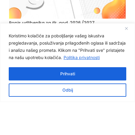
Popis udžbenika za šk. god. 2026./2027.
Koristimo kolačiće za poboljšanje vašeg iskustva
pregledavanja, posluživanja prilagođenih oglasa ili sadržaja
i analizu našeg prometa. Klikom na "Prihvati sve" pristajete
na našu upotrebu kolačića.
Politika privatnosti
Prihvati
Facebook
Graditeljska škola Čakovec
Odbij
Važnije poveznice
e-dnevnik za nastavnike
e-dnevnik za učenike
NCVVO