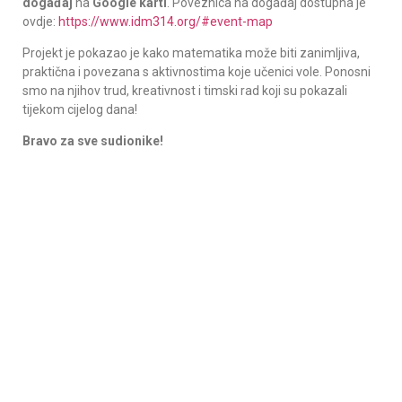
događaj
na
Google karti
. Poveznica na događaj dostupna je
ovdje:
https://www.idm314.org/#event-map
Projekt je pokazao je kako matematika može biti zanimljiva,
praktična i povezana s aktivnostima koje učenici vole. Ponosni
smo na njihov trud, kreativnost i timski rad koji su pokazali
tijekom cijelog dana!
Bravo za sve sudionike!