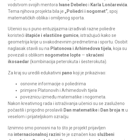
vodstvom svojih mentora
Ivane Debelec
i
Karla Lončarevića
.
Tema njihova projekta bila je
„Poliedri i nogomet“
, spoj
matematičkih oblika i omiljenog sporta.
Učenici su s puno entuzijazma izrađivali razne poliedre
koristeći
štapiće i elastične gumice
, istražujući kako se
geometrija krije u svakodnevnim predmetima i sportu. Osobit
naglasak stavili su na
Platonova i Arhimedova tijela
, koja su
povezali s oblikom
nogometne lopte
—
skraćeni
ikosaedar
(kombinacija peterokuta i šesterokuta).
Za kraj su uredili edukativni
pano
koji je prikazivao:
osnovne informacije o poliedrima
primjere Platonovih i Arhimedovih tijela
poveznicu između matematike i nogometa.
Nakon kreativnog rada i istraživanja učenici su se zasluženo
počastili i prigodno proslavili
Dan matematike
i
Dan broja π
u
veselom i prijateljskom ozračju.
Iznimno smo ponosni na to što je projekt prijavljen
na
internacionalnoj razini
te je označen kao
službeni