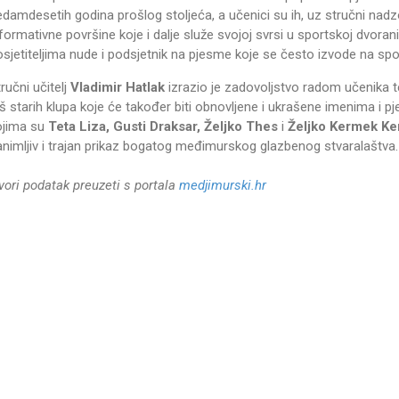
damdesetih godina prošlog stoljeća, a učenici su ih, uz stručni nadzor, r
formativne površine koje i dalje služe svojoj svrsi u sportskoj dvoran
osjetiteljima nude i podsjetnik na pjesme koje se često izvode na sp
ručni učitelj
Vladimir Hatlak
izrazio je zadovoljstvo radom učenika t
oš starih klupa koje će također biti obnovljene i ukrašene imenima 
ojima su
Teta Liza, Gusti Draksar, Željko Thes
i
Željko Kermek K
animljiv i trajan prikaz bogatog međimurskog glazbenog stvaralaštva.
zvori podatak preuzeti s portala
medjimurski.hr