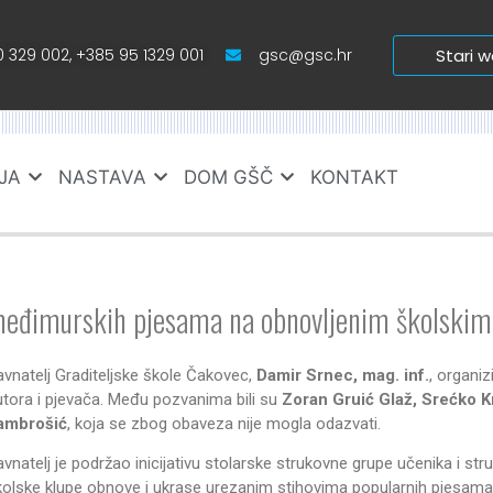
 329 002, +385 95 1329 001
gsc@gsc.hr
Stari 
JA
NASTAVA
DOM GŠČ
KONTAKT
međimurskih pjesama na obnovljenim školski
avnatelj Graditeljske škole Čakovec,
Damir Srnec, mag. inf.
, organi
utora i pjevača. Među pozvanima bili su
Zoran Gruić Glaž, Srećko Kr
ambrošić
, koja se zbog obaveza nije mogla odazvati.
avnatelj je podržao inicijativu stolarske strukovne grupe učenika i str
kolske klupe obnove i ukrase urezanim stihovima popularnih pjesama 