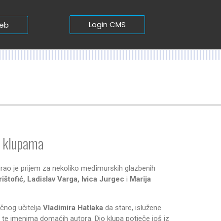
Login CMS
web
m klupama
zirao je prijem za nekoliko međimurskih glazbenih
ištofić, Ladislav Varga, Ivica Jurgec
i
Marija
učnog učitelja
Vladimira Hatlaka
da stare, islužene
te imenima domaćih autora. Dio klupa potječe još iz