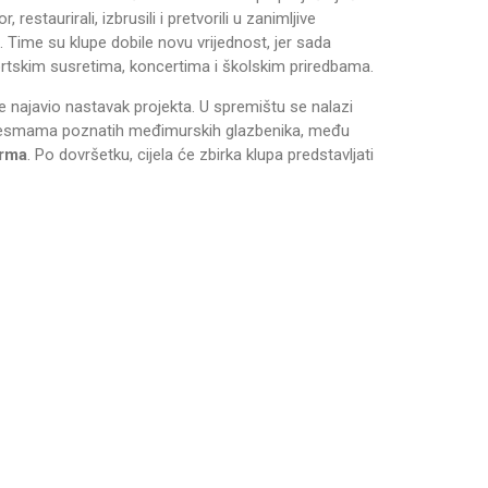
estaurirali, izbrusili i pretvorili u zanimljive
i. Time su klupe dobile novu vrijednost, jer sada
ortskim susretima, koncertima i školskim priredbama.
e najavio nastavak projekta. U spremištu se nalazi
i pjesmama poznatih međimurskih glazbenika, među
erma
. Po dovršetku, cijela će zbirka klupa predstavljati