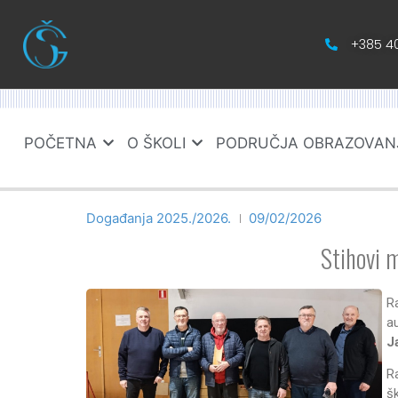
+385 40
POČETNA
O ŠKOLI
PODRUČJA OBRAZOVAN
Događanja 2025./2026.
09/02/2026
Stihovi 
R
a
J
R
š