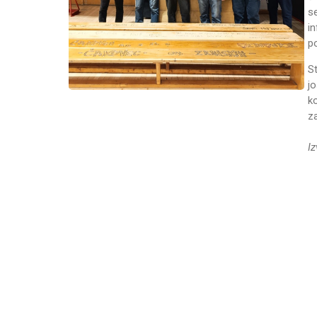
se
in
p
St
j
k
z
I