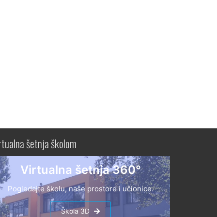
rtualna šetnja školom
Virtualna šetnja 360°
Pogledajte školu, naše prostore i učionice.
Škola 3D