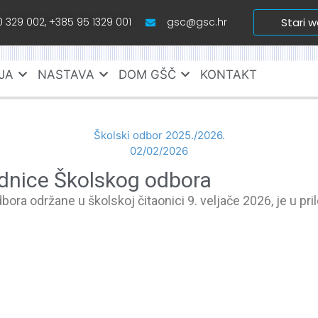
 329 002, +385 95 1329 001
gsc@gsc.hr
Stari 
JA
NASTAVA
DOM GŠČ
KONTAKT
Školski odbor 2025./2026.
02/02/2026
jednice Školskog odbora
ora održane u školskoj čitaonici 9. veljače 2026, je u pri