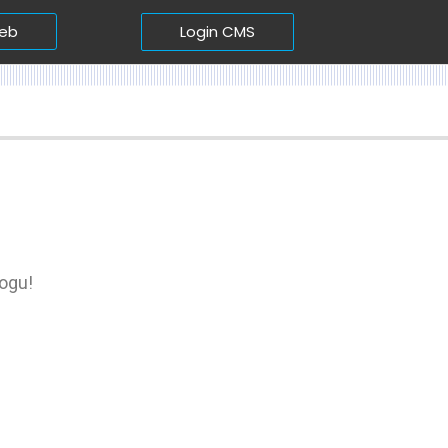
Login CMS
web
logu!