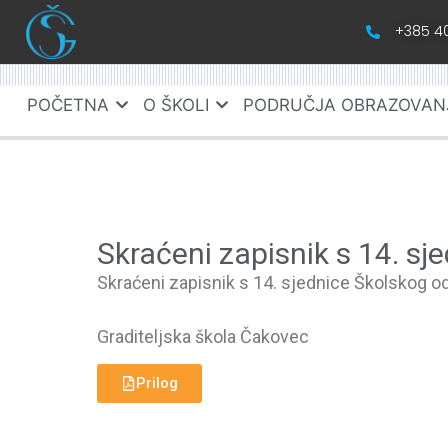
+385 40
POČETNA
O ŠKOLI
PODRUČJA OBRAZOVAN
Skraćeni zapisnik s 14. s
Skraćeni zapisnik s 14. sjednice Školskog odb
Graditeljska škola Čakovec
Prilog