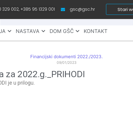
 329 002, +385 95 1329 001
gsc@gsc.hr
Stari 
JA
NASTAVA
DOM GŠČ
KONTAKT
Financijski dokumenti 2022./2023.
09/01/2023
na za 2022.g._PRIHODI
I je u prilogu.