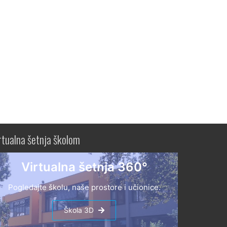
rtualna šetnja školom
Virtualna šetnja 360°
Pogledajte školu, naše prostore i učionice.
Škola 3D