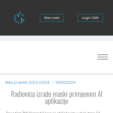
Stari web
Login CMS
Web projekti 2023./2024.
19/02/2024
Radionica izrade maski primjenom AI
aplikacije