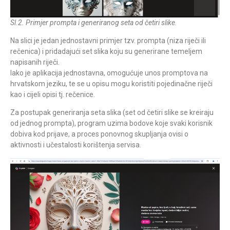
Sl.2. Primjer prompta i generiranog seta od četiri slike.
Na slici je jedan jednostavni primjer tzv. prompta (niza riječi ili
rečenica) i pridadajući set slika koju su generirane temeljem
napisanih riječi.
Iako je aplikacija jednostavna, omogućuje unos promptova na
hrvatskom jeziku, te se u opisu mogu koristiti pojedinačne riječi
kao i cijeli opisi tj. rečenice.
Za postupak generiranja seta slika (set od četiri slike se kreiraju
od jednog prompta), program uzima bodove koje svaki korisnik
dobiva kod prijave, a proces ponovnog skupljanja ovisi o
aktivnosti i učestalosti korištenja servisa.