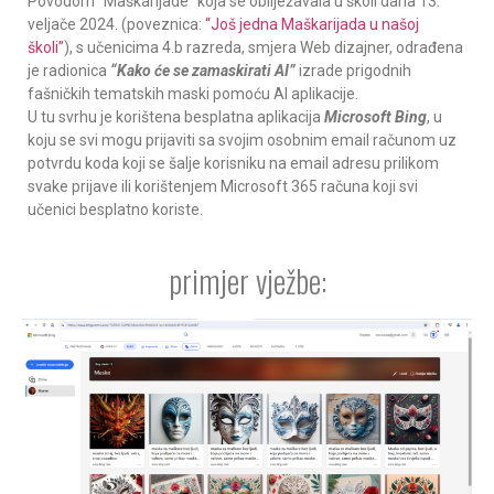
Povodom “Maškarijade” koja se obilježavala u školi dana 13.
veljače 2024. (poveznica:
“Još jedna Maškarijada u našoj
školi”
), s učenicima 4.b razreda, smjera Web dizajner, odrađena
je radionica
“Kako će se zamaskirati AI”
izrade prigodnih
fašničkih tematskih maski pomoću AI aplikacije.
U tu svrhu je korištena besplatna aplikacija
Microsoft Bing
, u
koju se svi mogu prijaviti sa svojim osobnim email računom uz
potvrdu koda koji se šalje korisniku na email adresu prilikom
svake prijave ili korištenjem Microsoft 365 računa koji svi
učenici besplatno koriste.
primjer vježbe: