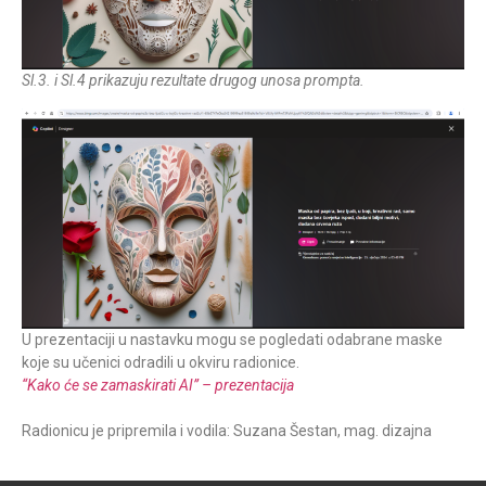
Sl.3. i Sl.4 prikazuju rezultate drugog unosa prompta.
U prezentaciji u nastavku mogu se pogledati odabrane maske
koje su učenici odradili u okviru radionice.
“Kako će se zamaskirati AI” – prezentacija
Radionicu je pripremila i vodila: Suzana Šestan, mag. dizajna