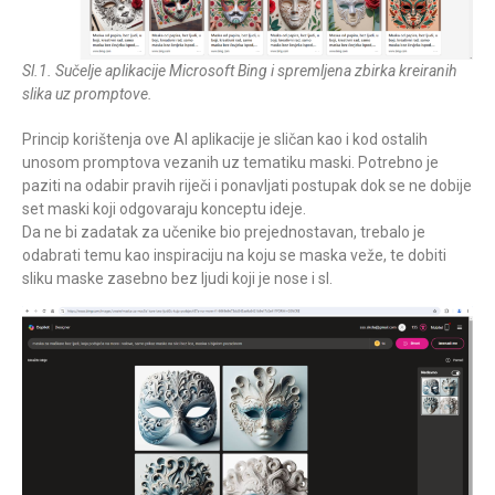
Sl.1. Sučelje aplikacije Microsoft Bing i spremljena zbirka kreiranih
slika uz promptove.
Princip korištenja ove AI aplikacije je sličan kao i kod ostalih
unosom promptova vezanih uz tematiku maski. Potrebno je
paziti na odabir pravih riječi i ponavljati postupak dok se ne dobije
set maski koji odgovaraju konceptu ideje.
Da ne bi zadatak za učenike bio prejednostavan, trebalo je
odabrati temu kao inspiraciju na koju se maska veže, te dobiti
sliku maske zasebno bez ljudi koji je nose i sl.