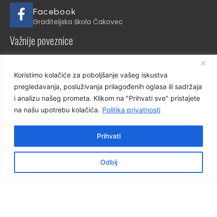
Facebook
Graditeljska škola Čakovec
Važnije poveznice
e-dnevnik za nastavnike
e-dnevnik za učenike
Koristimo kolačiće za poboljšanje vašeg iskustva
NCVVO
pregledavanja, posluživanja prilagođenih oglasa ili sadržaja
i analizu našeg prometa. Klikom na "Prihvati sve" pristajete
na našu upotrebu kolačića.
Politika privatnosti
Prihvati
Virtualna šetnja školom
Odbij
Virtualna šetnja 360°
Pogledajte školu, naše prostore i učionice.
Škola 3D