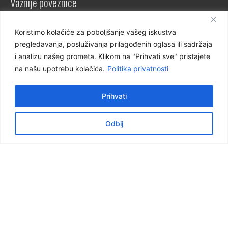
Važnije poveznice
e-dnevnik za nastavnike
Koristimo kolačiće za poboljšanje vašeg iskustva
e-dnevnik za učenike
pregledavanja, posluživanja prilagođenih oglasa ili sadržaja
NCVVO
i analizu našeg prometa. Klikom na "Prihvati sve" pristajete
na našu upotrebu kolačića.
Politika privatnosti
Prihvati
Virtualna šetnja školom
Odbij
Virtualna šetnja 360°
Pogledajte školu, naše prostore i učionice.
Škola 3D
© 2024 Graditeljska škola Čakovec