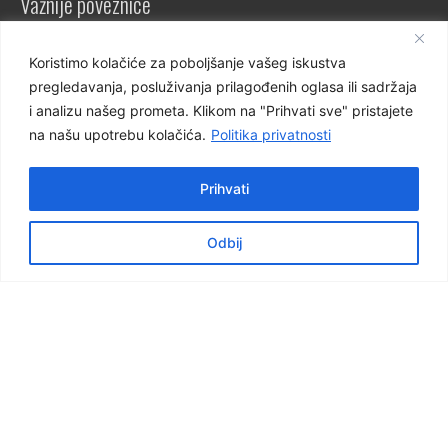
Važnije poveznice
e-dnevnik za nastavnike
Koristimo kolačiće za poboljšanje vašeg iskustva
e-dnevnik za učenike
pregledavanja, posluživanja prilagođenih oglasa ili sadržaja
NCVVO
i analizu našeg prometa. Klikom na "Prihvati sve" pristajete
na našu upotrebu kolačića.
Politika privatnosti
Prihvati
Virtualna šetnja školom
Odbij
Virtualna šetnja 360°
Pogledajte školu, naše prostore i učionice.
Škola 3D
© 2024 Graditeljska škola Čakovec