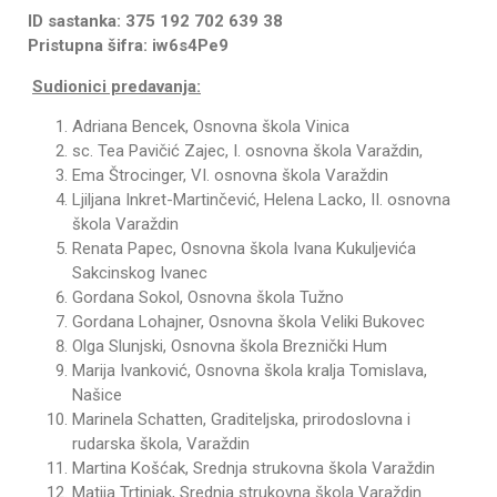
ID sastanka: 375 192 702 639 38
Pristupna šifra: iw6s4Pe9
Sudionici predavanja:
Adriana Bencek, Osnovna škola Vinica
sc. Tea Pavičić Zajec, I. osnovna škola Varaždin,
Ema Štrocinger, VI. osnovna škola Varaždin
Ljiljana Inkret-Martinčević, Helena Lacko, II. osnovna
škola Varaždin
Renata Papec, Osnovna škola Ivana Kukuljevića
Sakcinskog Ivanec
Gordana Sokol, Osnovna škola Tužno
Gordana Lohajner, Osnovna škola Veliki Bukovec
Olga Slunjski, Osnovna škola Breznički Hum
Marija Ivanković, Osnovna škola kralja Tomislava,
Našice
Marinela Schatten, Graditeljska, prirodoslovna i
rudarska škola, Varaždin
Martina Košćak, Srednja strukovna škola Varaždin
Matija Trtinjak, Srednja strukovna škola Varaždin