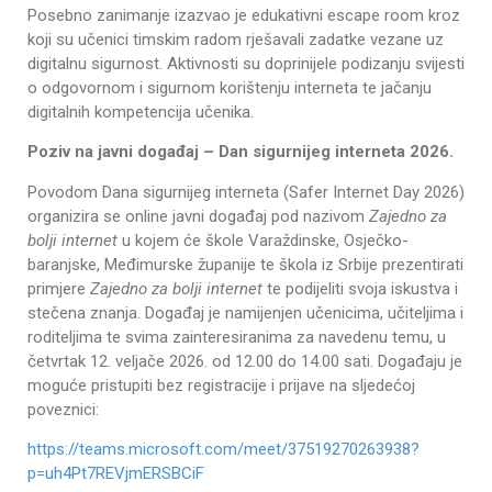
Posebno zanimanje izazvao je edukativni escape room kroz
koji su učenici timskim radom rješavali zadatke vezane uz
digitalnu sigurnost. Aktivnosti su doprinijele podizanju svijesti
o odgovornom i sigurnom korištenju interneta te jačanju
digitalnih kompetencija učenika.
Poziv na javni događaj – Dan sigurnijeg interneta 2026.
Povodom Dana sigurnijeg interneta (Safer Internet Day 2026)
organizira se online javni događaj pod nazivom
Zajedno za
bolji internet
u kojem će škole Varaždinske, Osječko-
baranjske, Međimurske županije te škola iz Srbije prezentirati
primjere
Zajedno za bolji internet
te podijeliti svoja iskustva i
stečena znanja. Događaj je namijenjen učenicima, učiteljima i
roditeljima te svima zainteresiranima za navedenu temu, u
četvrtak 12. veljače 2026. od 12.00 do 14.00 sati. Događaju je
moguće pristupiti bez registracije i prijave na sljedećoj
poveznici:
https://teams.microsoft.com/meet/37519270263938?
p=uh4Pt7REVjmERSBCiF