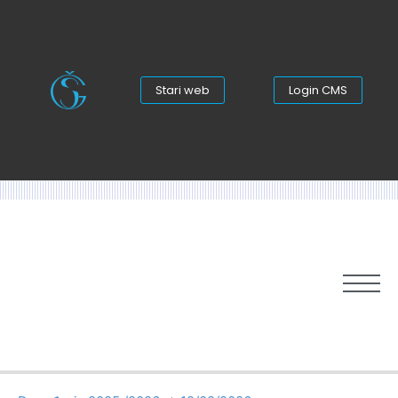
Stari web
Login CMS