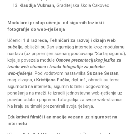
Klaudija Vukman,
Graditeljska škola Čakovec
Modularni pristup učenju: od sigurnih lozinki i
fotografije do web-rješenja
Učenici
1.d razreda, Tehničari za razvoj i dizajn web
sučelj
a, obilježili su Dan sigurnijeg interneta kroz modularnu
nastavu (uz pripremljen scenarij poučavanja “Surfaj sigurno),
koja je povezala module
Osnove prezentacijskog jezika za
izradu web‑stranica
i
Izrada fotografije za potrebe
web‑rješenja
. Pod vodstvom nastavnika
Suzane Šestan
,
mag. dizajna, i
Kristijana Fučka
, dipl. inf., obradili su teme
sigurnosti na internetu, sigurnih lozinki i odgovornog
ponašanja na mreži, te izradili jednostavna web‑rješenja uz
pravilan odabir i pripremu fotografija za svoje web‑stranice.
Na kraju su timski prezentirali svoja rješenja.
Edukativni filmići i animacije vezane uz sigurnost na
internetu