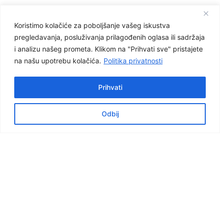
Facebook
Koristimo kolačiće za poboljšanje vašeg iskustva
Graditeljska škola Čakovec
pregledavanja, posluživanja prilagođenih oglasa ili sadržaja
Važnije poveznice
i analizu našeg prometa. Klikom na "Prihvati sve" pristajete
na našu upotrebu kolačića.
Politika privatnosti
e-dnevnik za nastavnike
e-dnevnik za učenike
Prihvati
NCVVO
Odbij
Virtualna šetnja školom
Virtualna šetnja 360°
Pogledajte školu, naše prostore i učionice.