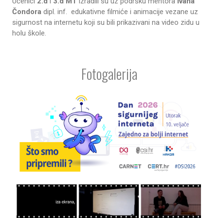
Učenici
2.d
i
3.d MT
izradili su uz podršku mentora
Ivana
Čondora
dipl. inf. edukativne filmiće i animacije vezane uz
sigurnost na internetu koji su bili prikazivani na video zidu u
holu škole.
Fotogalerija