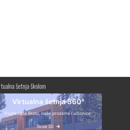
rtualna šetnja školom
Virtualna šetnja 360°
Pogledajte školu, naše prostore i učionice.
Škola 3D