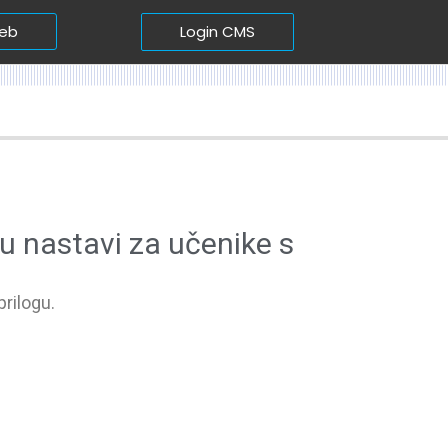
Login CMS
web
u nastavi za učenike s
prilogu.