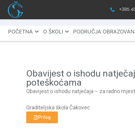
+385 40
POČETNA
O ŠKOLI
PODRUČJA OBRAZOVAN
Obavijest o ishodu natječa
poteškoćama
Obavijest o ishodu natječaja – za radno mjes
Graditeljska škola Čakovec
Prilog