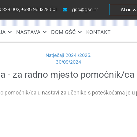
 329 002, +385 95 1329 001
gsc@gsc.hr
Stari 
JA
NASTAVA
DOM GŠČ
KONTAKT
Natječaji 2024./2025.
30/09/2024
ja - za radno mjesto pomoćnik/ca 
to pomoćnik/ca u nastavi za učenike s poteškoćama je u 