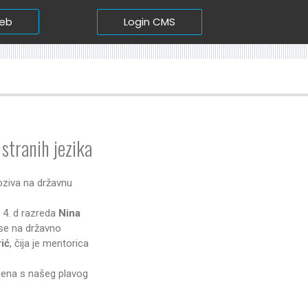
Login CMS
web
 stranih jezika
poziva na državnu
i 4. d razreda
Nina
se na državno
rić
, čija je mentorica
omena s našeg plavog