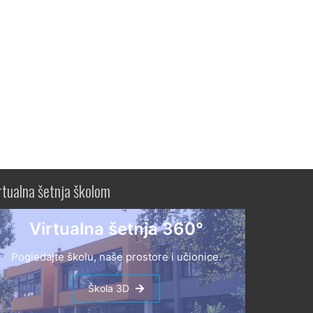
rtualna šetnja školom
Virtualna šetnja 360°
Pogledajte školu, naše prostore i učionice.
Škola 3D