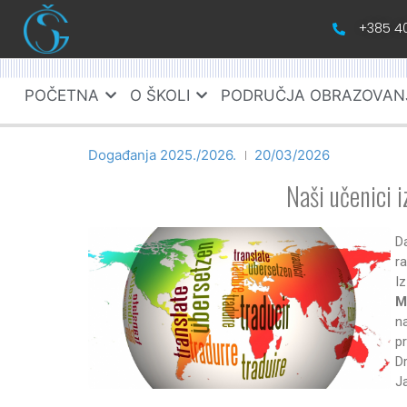
+385 40
POČETNA
O ŠKOLI
PODRUČJA OBRAZOVAN
Događanja 2025./2026.
20/03/2026
Naši učenici i
D
ra
I
M
n
p
D
J