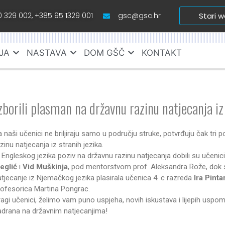
 329 002, +385 95 1329 001
gsc@gsc.hr
Stari 
JA
NASTAVA
DOM GŠČ
KONTAKT
zborili plasman na državnu razinu natjecanja iz
a naši učenici ne briljiraju samo u području struke, potvrđuju čak tri 
zinu natjecanja iz stranih jezika.
z Engleskog jezika poziv na državnu razinu natjecanja dobili su učenic
eglić
i
Vid Muškinja
, pod mentorstvom prof. Aleksandra Rože, dok 
atjecanje iz Njemačkog jezika plasirala učenica 4. c razreda
Ira Pinta
rofesorica Martina Pongrac.
ragi učenici, želimo vam puno uspjeha, novih iskustava i lijepih usp
adrana na državnim natjecanjima!