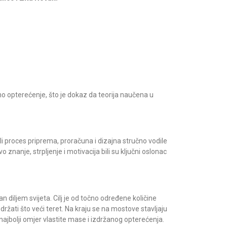
no opterećenje, što je dokaz da teorija naučena u
eli proces priprema, proračuna i dizajna stručno vodile
vo znanje, strpljenje i motivacija bili su ključni oslonac
n diljem svijeta. Cilj je od točno određene količine
zdržati što veći teret. Na kraju se na mostove stavljaju
 najbolji omjer vlastite mase i izdržanog opterećenja.