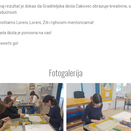
vaj rezultat je dokaz da Graditeljska škola Čakovec obrazuje kreativne,
udućnosti.
stitamo Loreni, Loreni, Ziti i njihovim mentoricama!
jela škola je ponosna na vas!
eeet’s go!
Fotogalerija