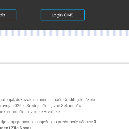
Login CMS
web
aterijal, dokazale su učenice naše Graditeljske škole
avnja 2026. u Srednjoj školi „Ivan Seljanec“ u
onkurenciji škola iz cijele Hrvatske.
atjecanju ponosno i uspješno su predstavile učenice
3.
nec i Zita Novak.