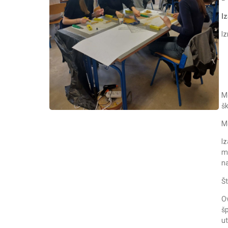
I
Iz
Mo
š
Me
Iz
me
na
Š
Ov
šp
ut