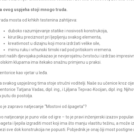
za ovog uspjeha stoji mnogo truda.
rada mosta od krhkih testenina zahtijeva:
duboko razumijevanje statike i nosivosti konstrukcija,
kiruršku preciznost pri ljepljenju svakog elementa,
kreativnost u dizajnu koji mora izdržati velike sile,
mirnu ruku i vrhunski timski rad pod pritiskom vremena.
st naših djevojaka pokazao je nevjerojatnu čvrstoću i izdržao impresiv
kolskim klupama ima itekako snažnu primjenu u praksi.
ntorice kao vjetar u leđa.
a svakog uspješnog tima stoje stručni voditelji. Naše su učenice kroz cij
ntorice Tatjana Vadas, dipl. ing., i Ljiljana Tepvac‑Kocijan, dipl. ing. Njiho
 putu do postolja.
to je zapravo natjecanje “Mostovi od špageta”?
o natjecanje je puno više od igre – to je pravi inženjerski izazov populara
ageta i ljepila izgraditi most koji ima što manju vlastitu težinu, a može i
ezi sve dok konstrukcija ne popusti. Pobjednik je onaj čiji most postigne