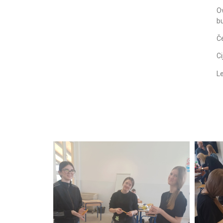
O
b
Če
Ci
Le