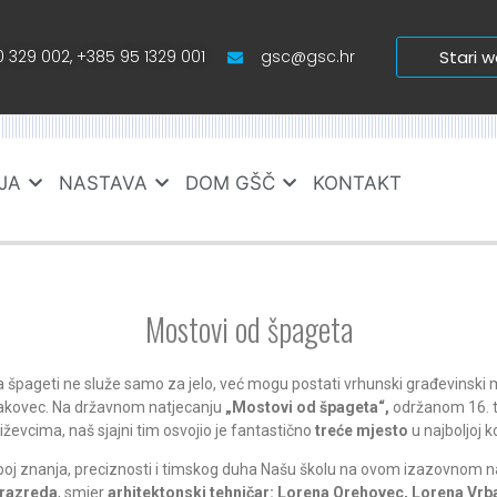
 329 002, +385 95 1329 001
gsc@gsc.hr
Stari 
JA
NASTAVA
DOM GŠČ
KONTAKT
Mostovi od špageta
 špageti ne služe samo za jelo, već mogu postati vrhunski građevinski m
akovec. Na državnom natjecanju
„Mostovi od špageta“,
održanom 16. tr
iževcima, naš sjajni tim osvojio je fantastično
treće mjesto
u najboljoj k
poj znanja, preciznosti i timskog duha Našu školu na ovom izazovnom n
 razreda
, smjer
arhitektonski tehničar: Lorena Orehovec, Lorena Vrba