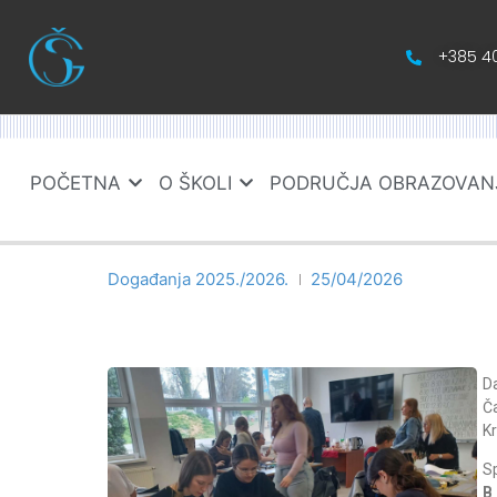
+385 40
POČETNA
O ŠKOLI
PODRUČJA OBRAZOVAN
Događanja 2025./2026.
25/04/2026
Da
Č
Kr
S
B