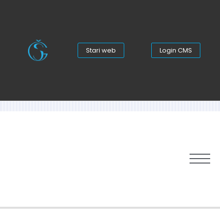
Stari web
Login CMS