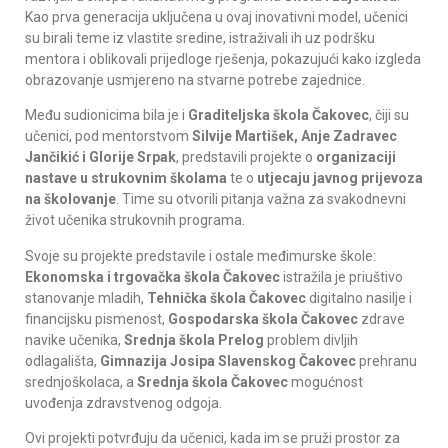
Kao prva generacija uključena u ovaj inovativni model, učenici
su birali teme iz vlastite sredine, istraživali ih uz podršku
mentora i oblikovali prijedloge rješenja, pokazujući kako izgleda
obrazovanje usmjereno na stvarne potrebe zajednice.
Među sudionicima bila je i
Graditeljska škola Čakovec
, čiji su
učenici, pod mentorstvom
Silvije Martišek, Anje Zadravec
Jančikić i Glorije Srpak
, predstavili projekte o
organizaciji
nastave u strukovnim školama
te o
utjecaju javnog prijevoza
na školovanje
. Time su otvorili pitanja važna za svakodnevni
život učenika strukovnih programa.
Svoje su projekte predstavile i ostale međimurske škole:
Ekonomska i trgovačka škola Čakovec
istražila je priuštivo
stanovanje mladih,
Tehnička škola Čakovec
digitalno nasilje i
financijsku pismenost,
Gospodarska škola Čakovec
zdrave
navike učenika,
Srednja škola Prelog
problem divljih
odlagališta,
Gimnazija Josipa Slavenskog Čakovec
prehranu
srednjoškolaca, a
Srednja škola Čakovec
mogućnost
uvođenja zdravstvenog odgoja.
Ovi projekti potvrđuju da učenici, kada im se pruži prostor za