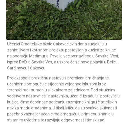
Učenici Graditeljske škole Čakovec ovih dana sudjeluju u
zanimljivom i korisnom projektu postavljanja kućica za knjige
na području Međimurja. Prva je već postavljena u Savskoj Vesi,
ispred DVD-a Savska Ves, a uskoro će se nove pojaviti u Belici,
Gardinovcu i Čakovcu.
Projekt spaja praktičnu nastavu s promicanjem čitanja te
učenicima omogućuje stjecanje vrijednog iskustva kroz
terenski rad i suradnju s lokalnom zajednicom. Pod stručnim
vodstvom nastavnica i nastavnika, učenici izrađuju i postavljaju
kućice, čime doprinose poticanju razmjene knjiga i čitateljskih
navika među građanima. U školi ističu da su ovakve aktivnosti
posebno važne jer učenicima omogućuju primjenu znanja u
stvarnim uvjetima te razvijaju odgovornost i timski rad.