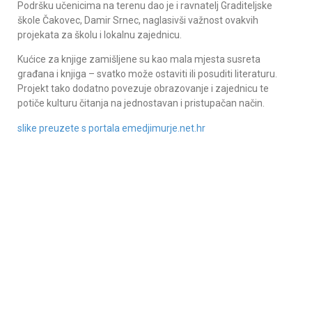
Podršku učenicima na terenu dao je i ravnatelj Graditeljske
škole Čakovec, Damir Srnec, naglasivši važnost ovakvih
projekata za školu i lokalnu zajednicu.
Kućice za knjige zamišljene su kao mala mjesta susreta
građana i knjiga – svatko može ostaviti ili posuditi literaturu.
Projekt tako dodatno povezuje obrazovanje i zajednicu te
potiče kulturu čitanja na jednostavan i pristupačan način.
slike preuzete s portala emedjimurje.net.hr