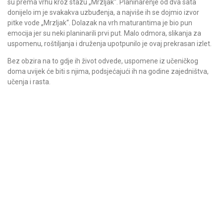
su prema vrhu kroz stazu „Mrzljak“. Planinarenje od dva sata
donijelo im je svakakva uzbuđenja, a najviše ih se dojmio izvor
pitke vode „Mrzljak“. Dolazak na vrh maturantima je bio pun
emocija jer su neki planinarili prvi put. Malo odmora, slikanja za
uspomenu, roštiljanja i druženja upotpunilo je ovaj prekrasan izlet.
Bez obzira na to gdje ih život odvede, uspomene iz učeničkog
doma uvijek će biti s njima, podsjećajući ih na godine zajedništva,
učenja i rasta.