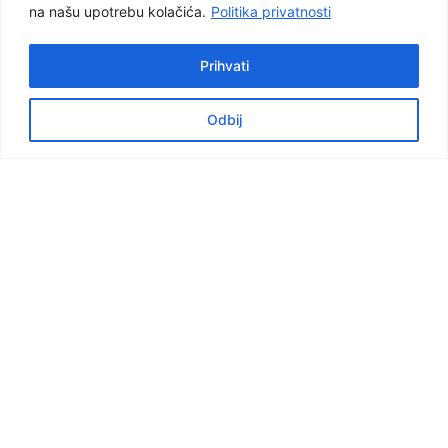
na našu upotrebu kolačića.
Politika privatnosti
Prihvati
Odbij
Facebook
Graditeljska škola Čakovec
Važnije poveznice