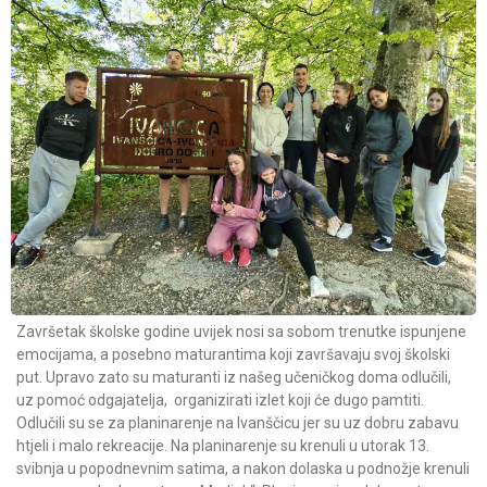
Završetak školske godine uvijek nosi sa sobom trenutke ispunjene
emocijama, a posebno maturantima koji završavaju svoj školski
put. Upravo zato su maturanti iz našeg učeničkog doma odlučili,
uz pomoć odgajatelja, organizirati izlet koji će dugo pamtiti.
Odlučili su se za planinarenje na Ivanščicu jer su uz dobru zabavu
htjeli i malo rekreacije. Na planinarenje su krenuli u utorak 13.
svibnja u popodnevnim satima, a nakon dolaska u podnožje krenuli