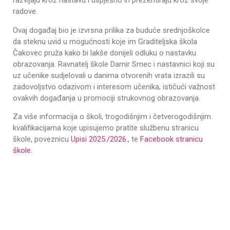
razvijaju kroz nastavu i uspješno ih prezentiraju kroz svoje
radove.
Ovaj događaj bio je izvrsna prilika za buduće srednjoškolce
da steknu uvid u mogućnosti koje im Graditeljska škola
Čakovec pruža kako bi lakše donijeli odluku o nastavku
obrazovanja. Ravnatelj škole Damir Srnec i nastavnici koji su
uz učenike sudjelovali u danima otvorenih vrata izrazili su
zadovoljstvo odazivom i interesom učenika, ističući važnost
ovakvih događanja u promociji strukovnog obrazovanja.
Za više informacija o školi, trogodišnjim i četverogodišnjim
kvalifikacijama koje upisujemo pratite službenu stranicu
škole, poveznicu
Upisi 2025./2026
., te
Facebook stranicu
škole
.