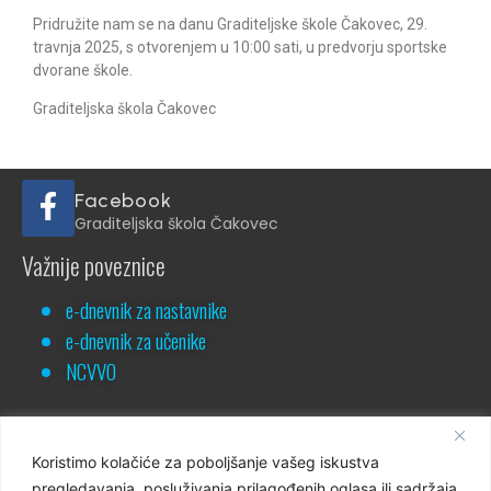
Pridružite nam se na danu Graditeljske škole Čakovec, 29.
travnja 2025, s otvorenjem u 10:00 sati, u predvorju sportske
dvorane škole.
Graditeljska škola Čakovec
Facebook
Graditeljska škola Čakovec
Važnije poveznice
e-dnevnik za nastavnike
e-dnevnik za učenike
NCVVO
Koristimo kolačiće za poboljšanje vašeg iskustva
pregledavanja, posluživanja prilagođenih oglasa ili sadržaja