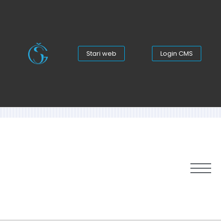
Stari web
Login CMS