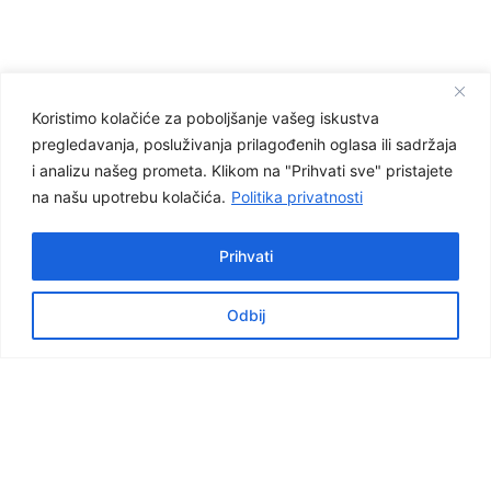
Koristimo kolačiće za poboljšanje vašeg iskustva
pregledavanja, posluživanja prilagođenih oglasa ili sadržaja
Facebook
i analizu našeg prometa. Klikom na "Prihvati sve" pristajete
Graditeljska škola Čakovec
na našu upotrebu kolačića.
Politika privatnosti
Važnije poveznice
Prihvati
e-dnevnik za nastavnike
e-dnevnik za učenike
Odbij
NCVVO
Virtualna šetnja školom