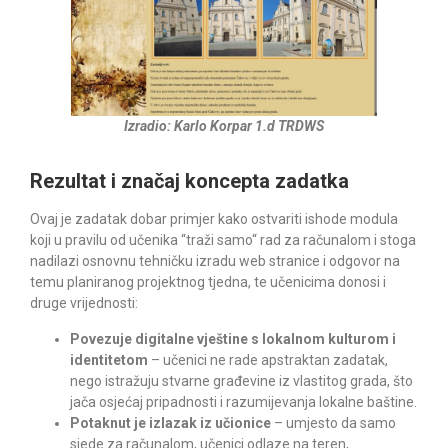
Izradio: Karlo Korpar 1.d TRDWS
Rezultat i značaj koncepta zadatka
Ovaj je zadatak dobar primjer kako ostvariti ishode modula
koji u pravilu od učenika “traži samo“ rad za računalom i stoga
nadilazi osnovnu tehničku izradu web stranice i odgovor na
temu planiranog projektnog tjedna, te učenicima donosi i
druge vrijednosti:
Povezuje digitalne vještine s lokalnom kulturom i
identitetom
– učenici ne rade apstraktan zadatak,
nego istražuju stvarne građevine iz vlastitog grada, što
jača osjećaj pripadnosti i razumijevanja lokalne baštine.
Potaknut je izlazak iz učionice
– umjesto da samo
sjede za računalom, učenici odlaze na teren,