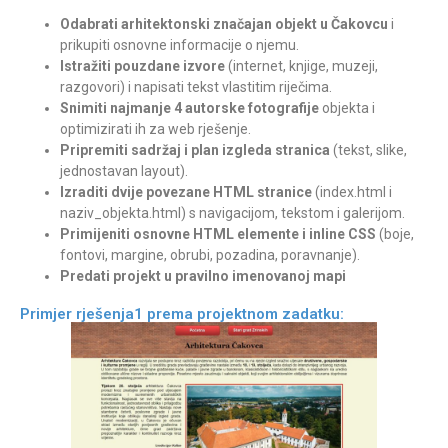
Odabrati arhitektonski značajan objekt u Čakovcu
i
prikupiti osnovne informacije o njemu.
Istražiti pouzdane izvore
(internet, knjige, muzeji,
razgovori) i napisati tekst vlastitim riječima.
Snimiti najmanje 4 autorske fotografije
objekta i
optimizirati ih za web rješenje.
Pripremiti sadržaj i plan izgleda stranica
(tekst, slike,
jednostavan layout).
Izraditi dvije povezane HTML stranice
(index.html i
naziv_objekta.html) s navigacijom, tekstom i galerijom.
Primijeniti osnovne HTML elemente i inline CSS
(boje,
fontovi, margine, obrubi, pozadina, poravnanje).
Predati projekt u pravilno imenovanoj mapi
Primjer rješenja1 prema projektnom zadatku: