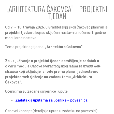
„ARHITEKTURA ČAKOVCA“ – PROJEKTNI
TJEDAN
Od
7. – 10. travnja 2026.
u Graditeljskpj školi Čakovec planiran je
projektni tjedan
u koji su uključeni nastavnici i učenici 1. godine
modularne nastave.
Tema projektnog tjedna:
„Arhitektura Čakovca“.
Za uključivanje u projektni tjedan osmišljen je zadatak u
okviru modula
Osnove prezentacijskog jezika za izradu web-
stranica
koji uključuje ishode prema planu i jednostavno
projektno web rješenje na zadanu temu „Arhitektura
Čakovca“.
Učenicima su zadane smjernice i upute:
Zadatak s uputama za učenike – poveznica
Osnovni koncept (detaljnije upute u zadatku na poveznici):