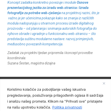
Koncept zadatka konkretno povezuje i module
Osnove
prezentacijskog jezika za izradu web‑stranica
i
Izrada
fotografije za potrebe web‑rješenja
na projektnoj razini, što je
važno je jer učenicima pokazuje kako se znanja iz različitih
modula nadopunjuju u stvarnom procesu izrade digitalnog
proizvoda – od planiranja i snimanja autorskih fotografija do
njihove obrade i ugradnje u funkcionalnu web‑stranicu – što
predstavlja suštinu modularne nastave: razvoj primjenjivih,
međusobno povezanih kompetencija.
Zadatak za projektni tjedan pripremila i koncept provedbe
koordinirala:
Suzana Šestan, magistra dizajna
Facebook
Graditeljska škola Čakovec
Koristimo kolačiće za poboljšanje vašeg iskustva
pregledavanja, posluživanja prilagođenih oglasa ili sadržaja
Važnije poveznice
i analizu našeg prometa. Klikom na "Prihvati sve" pristajete
na našu upotrebu kolačića.
Politika privatnosti
e-dnevnik za nastavnike