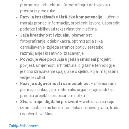
promatraju arhitekturu, fotografiraju i doživljavaju
prostor iz prve ruke.
Razvija istraživačke i kritičke kompetencije
– učenici
moraju pronaći informacije, procijeniti izvore, usporediti
podatke i oblikovati tekst vlastitim riječima.
Jača kreativnost i vizualnu pismenost
–
fotografiranje, odabir kadra, optimizacija slika i
osmišljavanje izgleda stranice potiču estetsko
razmišljanje i kreativno izražavanje.
Povezuje više područja u jedan smisleni projekt
–
povijest, umjetnost, arhitektura, digitalne tehnologije i
jezično izražavanje spajaju se u cjelinu koja ima jasan i
vidljiv rezultat.
Razvija odgovornost i samostalnost
– učenici sami
planiraju, prikupljaju materijale, organiziraju sadržaj i
predaju projekt u propisanom obliku.
Stvara trajni digitalni proizvod
– web stranica koju
izrade ostaje kao konkretan dokaz njihovog rada, truda
i naučenih vještina.
Zaključak i osvrt: